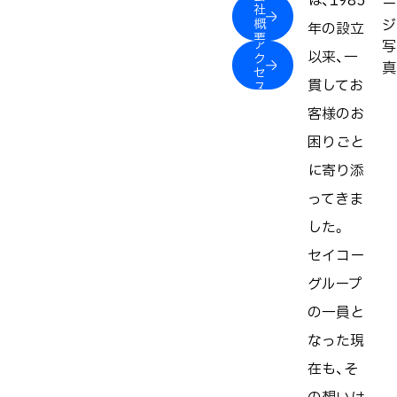
は、1985
社
概
年の設立
要
ア
以来、一
ク
セ
貫してお
ス
客様のお
困りごと
に寄り添
ってきま
した。
セイコー
グループ
の一員と
なった現
在も、そ