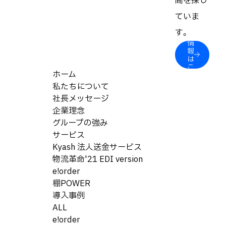
間を探し
ていま
採
す。
用
情
報
は
こ
ホーム
ち
ら
私たちについて
社長メッセージ
企業理念
グループの強み
サービス
Kyash 法人送金サービス
物流革命'21 EDI version
e!order
棚POWER
導入事例
ALL
e!order