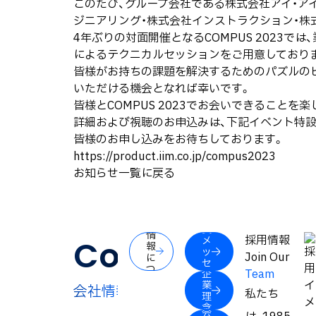
このたび、グループ会社である株式会社アイ・ア
ジニアリング・株式会社インストラクション・株式会
4年ぶりの対面開催となるCOMPUS 2023
によるテクニカルセッションをご用意しており
皆様がお持ちの課題を解決するためのパズルの
いただける機会となれば幸いです。
皆様とCOMPUS 2023でお会いできることを
詳細および視聴のお申込みは、下記イベント特
皆様のお申し込みをお待ちしております。
https://product.iim.co.jp/compus2023
お知らせ一覧に戻る
企
社
業
長
情
採用情報
メ
Company
報
ッ
Join Our
に
セ
つ
Team
企
ー
い
業
ジ
会社情報
て
私たち
理
念
会